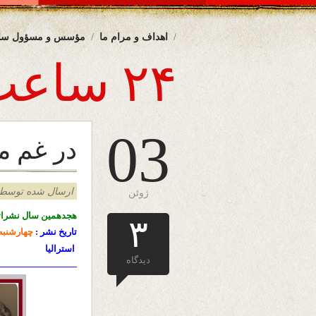
اهداف و مرام ما
مؤسس و مسؤول سا
۲۴ ساعت
03
در غم م
ارسال شده توسط admin د
ژوئن
هجدهمین سال نشرات
۳
تاریخ نشر :
چهارشنبه
استرالیا
دیدگاه
————————-