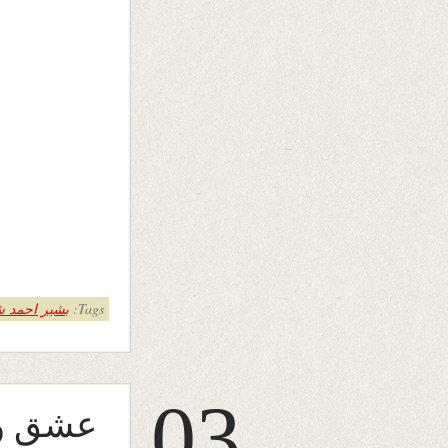
Tags:
بشیر احمد ش
03
عشقِ 