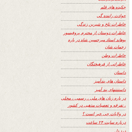
چکیده های قلم
حوادث راننده گی
خاطرات تلخ و شیرین زندگی
خاطرات دوستان از محترم پروفیسور
پوهاند استاد میرحسین شاه در باره
زحمات شان
خاطرات وطن
خاطراتی از فرهیختگان
داستان
داستان های پندآمیز
داستنتنهای پند آمیز
در باره زبان های ملی ، رسمی ، محلی
، تفرقه و تعصبات مذهبی در کشور
در ولایات چی خبر است ؟
درباره سایت ۲۴ ساعت
درد دل