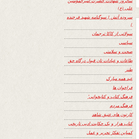
سالروز شهادت حضرت امیرالمؤمنین
علی (ع)
سروده آتش { سوگنامه شهید فرخنده
}
سولاتی از کاکا ترجمان
سیاسی
صحت و سلامتی
طاعات و عبادات تان قبول درگاه حق
طنز
عید همه مبارک
فراخوان ها
فرهنگ کتاب و کتابخوانی٬
فرهنگ مردم
کارتون های عتیق شاهد
کتاب هزار و یک حکایت ادبی تاریخی
کمپاین تفکرُ تحریر و عمل