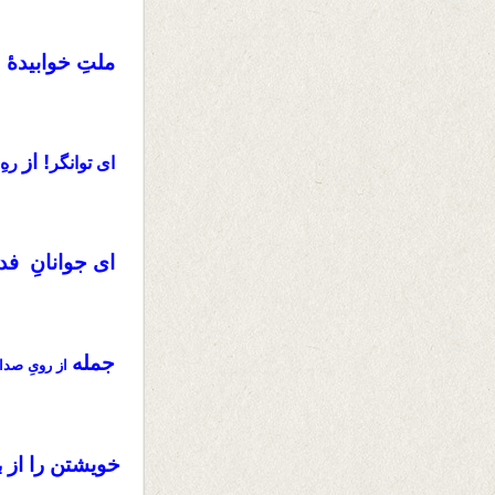
ملتِ خوابیدهٔ 
! از
ای توانگر
رهِ
ای جوانانِ فداک
جمله
از رویِ صد
خویشتن را از
ب