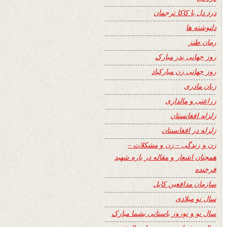
درد دل با کاکا ترجمان
دلنوشته ها
رمان طنز
روز جهانی پدر مبارک
روز جهانی زن مبارکباد
زبان مادری
زراعتی و مالداری
زلزله افغانستان
زلزله در افغانستان
زن و زندگی – زن و مشکلات –
همچنان اشعار و مقاله در باره شهید
فرخنده
سازمان مدافعین کابل
سال نو میلادی
سال نو و نوروز باستانی بشما مبارک