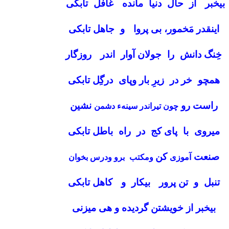
بیخبر از حال دنیا مانده غافل تابکی
اینقدر مَخمور، بی پروا و جاهل تابکی
خِنگ دانش را جولان آوار اندر روزگار
همچو خر در زیرِ بار وپای درگِل تابکی
راست رو
نشین
چون تیراندر سینهء دشمن
میروی با پای کج در راه باطل تابکی
صنعت
کن
آموزی
ومکتب برو ودرس بخوان
تنبل و تن پرور بیکار و کاهل تابکی
بیخبر از خویشتن گردیده و هی میزنی