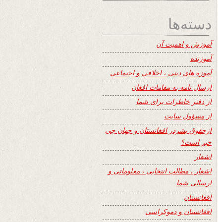
دسته‌ها
آموزش و اهمیت آن
آموزنده
آموزه های دینی ، اخلاقی و اجتماعی
ارسال نامه به مقامات افغان
از دفتر خاطرات برای شما
از مسؤول سایت
ازحقوق بشردر افغانستان و جهان چی
خبر است؟
اشعار
اشعار ، مطالب انتخابی ، معلوماتی و
ارسالی شما
افغانستان
افغانستان و دموکراسی