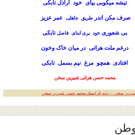
تیشه میکوبی بپای خود اراذل تابکی
صرف مکن اندر
عمر عزیز
طریق جاهلی
بی شعوری
تابکی
خود بری ابنای فاصل
درغم ملت هراتی در میان خاک وخون
افتادی همچو مرغ نیم بسمل تابکی
محمد حسن هراتی شیرین ‌سخن
یرین سخن - زنده یاد استاد محمد حسن شیرین سخن
وطن