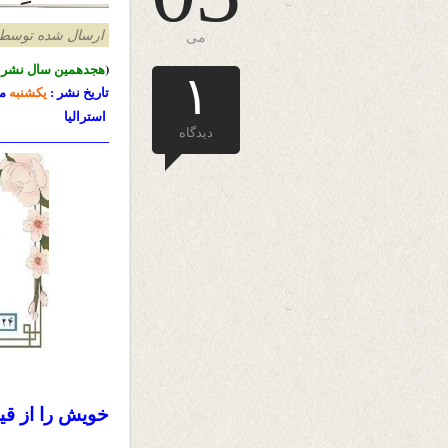
ارسال شده توسط admin د
می
(
هجدهمین سال نشرا
۱
تاریخ نشر :
یکشنبه
م
استرالیا
دیدگاه
————————–
خویش را از قیدِ