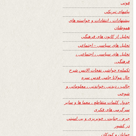
فوتی
پیامهای تبریکی
پیشنهادات ، انتقادات و خواسته های
هموطنان
تجلیل از کانون های فرهنگی
تحلیل های سیاسی – اجتماعی
تحلیل های سیاسی ، اجتماعی ،
فرهنگی.
تکملهء حواشی نفحات الانس شرح
حال مولانا جامی قدس سره
جالب ، دیدنی ،خواندنی ، معلوماتی و
شوخی
جدول کلمات متقاطع ، معما ها و سایر
سرگرمی های فکری
جرم ، جنایت ، خونریزی و بی امنیتی
در کشور
جوانان و کودکان