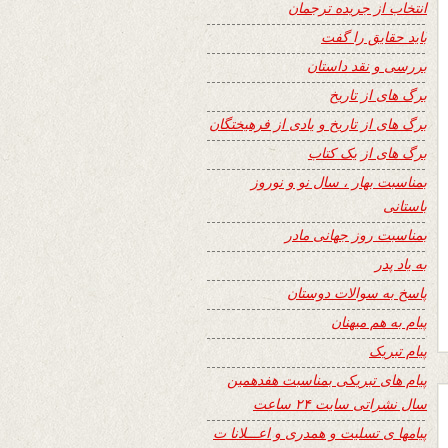
انتخاب از جریده ترجمان
باید حقایق را گفت
بررسی و نقد داستان
برگ های از تاریخ
برگ های از تاریخ و یادی از فرهیختگان
برگ های از یک کتاب
بمناسبت بهار ، سال نو و نوروز
باستانی
بمناسبت روز جهانی مادر
به یاد پدر
پاسخ به سوالات دوستان
پیام به هم میهنان
پیام تبریک
پیام های تبریکی بمناسبت هفدهمین
سال نشراتی سایت ۲۴ ساعت
پیامها ی تسلیت و همدری و اعـــلانا ت