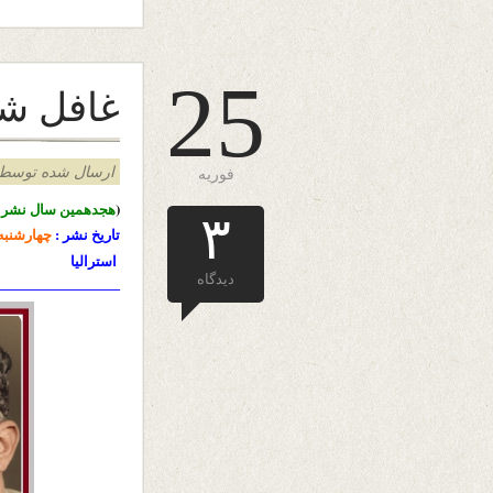
25
غافل شد
ارسال شده توسط admin د
فوریه
(
هجدهمین سال نشرا
۳
تاریخ نشر :
چهارشنبه
استرالیا
دیدگاه
—————————