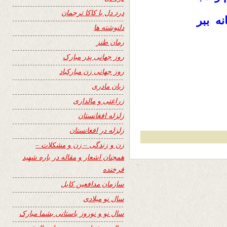
درد دل با کاکا ترجمان
ه ببر
دلنوشته ها
رمان طنز
روز جهانی پدر مبارک
روز جهانی زن مبارکباد
زبان مادری
زراعتی و مالداری
زلزله افغانستان
زلزله در افغانستان
زن و زندگی – زن و مشکلات –
همچنان اشعار و مقاله در باره شهید
فرخنده
سازمان مدافعین کابل
سال نو میلادی
سال نو و نوروز باستانی بشما مبارک