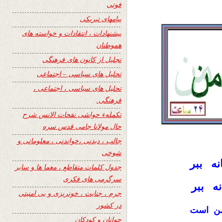
فوتی
پیامهای تبریکی
پیشنهادات ، انتقادات و خواسته های
هموطنان
تجلیل از کانون های فرهنگی
تحلیل های سیاسی – اجتماعی
تحلیل های سیاسی ، اجتماعی ،
فرهنگی.
تکملهء حواشی نفحات الانس شرح
حال مولانا جامی قدس سره
جالب ، دیدنی ،خواندنی ، معلوماتی و
شوخی
ه ببر
جدول کلمات متقاطع ، معما ها و سایر
سرگرمی های فکری
ه ببر
جرم ، جنایت ، خونریزی و بی امنیتی
در کشور
ن است
جوانان و کودکان