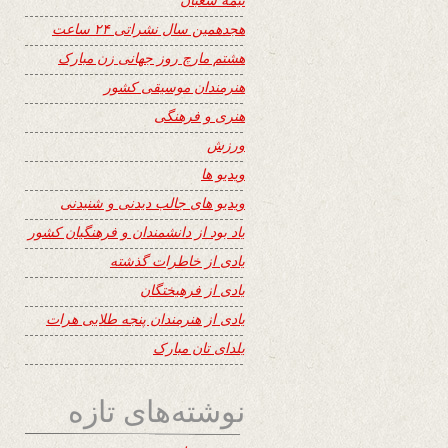
هجدهمین سال نشراتی ۲۴ ساعت
هشتم مارچ روز جهانی زن مبارک
هنرمندان موسیقی کشور
هنری و فرهنگی
ورزش
ویدیو ها
ویدیو های جالب دیدنی و شنیدنی
یاد بود از دانشمندان و فرهنگیان کشور
یادی از خاطرات گذشته
یادی از فرهیختگان
یادی از هنرمندان پنجه طلایی هرات
یلدای تان مبارک
نوشته‌های تازه