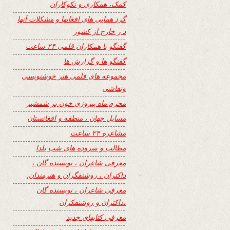
کمک، همکاری و نکوکاران
گرد همایی های افغانها و مشکلات آنها
د ر خارج از کشور
گفتگو با همکاران قلمی ۲۴ ساعت
گفتگو ها و گزارش ها
مجموعه های قلمی هنر خوشنویسی
ونقاشی
محرم ماه پیروزی خون بر شمشیر
مسایل جهان ، منطقه و افغانستان
مشاعره ۲۴ ساعت
مطالب و سروده های شب یلدا
معرفی شاعران ، نویسنده گان ،
داکتران ، روشنفگران و هنرمندان.
معرفی شاعران ، نویسنده گان
،داکتران و روشنفکران
معرفی کتابهای جدید