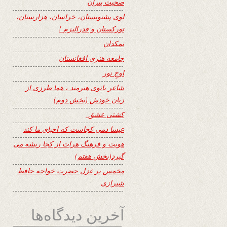
صحبت پیران
لوی پشتونستان، خراسان، هزارستان،
تورکستان و فدرالیزم !
نمکدان
جامعه هنری افغانستان
اوجِ نور
شاعر بانوی هنرمند ، هما طرزی از
زبان خودش (بخش دوم)
کشتی عشق
عیسا دمی کجاست که احیای ما کند
هویت و فرهنگ هرات از کجا ریشه می
گیرد(بخش هفتم)
مخمس بر غزل حضرت خواجه حافظ
شیرازی
آخرین دیدگاه‌ها