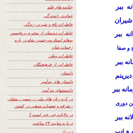
ه ببر
چکیده های قلم
حوادث راننده گی
 شیران
خاطرات تلخ و شیرین زندگی
خاطرات دوستان از محترم پروفیسور
نه ببر
پوهاند استاد میرحسین شاه در باره
زحمات شان
 و صفا
خاطرات وطن
ه ببر
خاطراتی از فرهیختگان
داستان
یرینم
داستان های پندآمیز
نه ببر
داستنتنهای پند آمیز
در باره زبان های ملی ، رسمی ، محلی
ین دوری
، تفرقه و تعصبات مذهبی در کشور
در ولایات چی خبر است ؟
نه ببر
درباره سایت ۲۴ ساعت
م و
ادب
درد دل