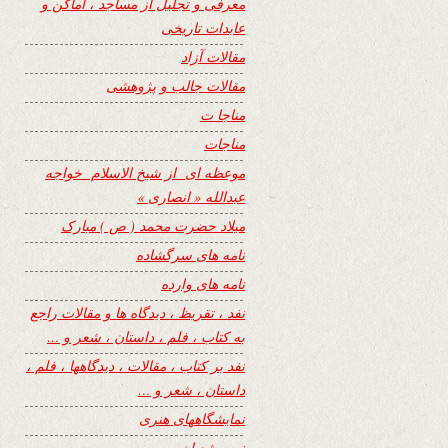
معرفی و تجلیل از مساجد ، اماکن و
عابدات تاریخی
مقالات آزاد
مقالات جالب و پژوهشی
مناجا ت
مناجات
موعظه ای از شیخ الاسلام خواجه
عبدالله « انصاری »
میلاد حضرت محمد ( ص ) مبارک
نامه های سرگشاده
نامه های وارده
نفد ، تقریظ ، دیدگاه ها و مقالات راجع
به کتاب ، فلم ، داستان ، شعر و …
نفد بر کتاب ، مقالات ، دیدگاهها ، فلم ،
داستان ، شعر و …
نمایشگاههای هنری
نیمه شعبان