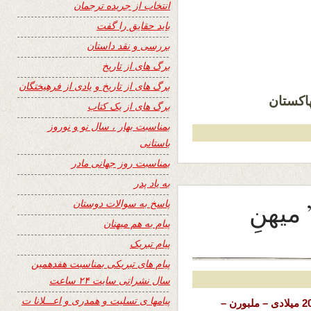
انتخاب از جریده ترجمان
باید حقایق را گفت
بررسی و نقد داستان
برگ های از تاریخ
برگ های از تاریخ و یادی از فرهیختگان
پاکستان
برگ های از یک کتاب
بمناسبت بهار ، سال نو و نوروز
باستانی
بمناسبت روز جهانی مادر
به یاد پدر
میهنِ
پاسخ به سوالات دوستان
پیام به هم میهنان
پیام تبریک
پیام های تبریکی بمناسبت هفدهمین
سال نشراتی سایت ۲۴ ساعت
پیامها ی تسلیت و همدری و اعـــلانا ت
تاریخ نشر: یکشنبه 19 قوس 1402 خورشیدی – 10 دسامبر 2023 میلادی – ملبورن –