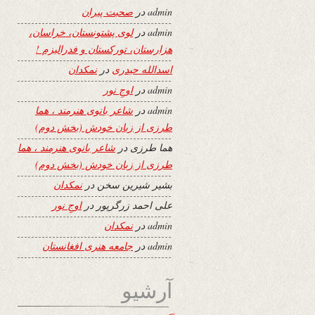
admin
در
صحبت پیران
admin
در
لوی پشتونستان، خراسان،
هزارستان، تورکستان و فدرالیزم !
اسدالله حیدری
در
نمکدان
admin
در
اوجِ نور
admin
در
شاعر بانوی هنرمند ، هما
طرزی از زبان خودش (بخش دوم)
هما طرزی
در
شاعر بانوی هنرمند ، هما
طرزی از زبان خودش (بخش دوم)
بشیر شیرین سخن
در
نمکدان
علی احمد زرگرپور
در
اوجِ نور
admin
در
نمکدان
admin
در
جامعه هنری افغانستان
آرشیو