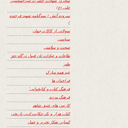
سالروز شهادت حضرت امیرالمؤمنین
علی (ع)
سروده آتش { سوگنامه شهید فرخنده
}
سولاتی از کاکا ترجمان
سیاسی
صحت و سلامتی
طاعات و عبادات تان قبول درگاه حق
طنز
عید همه مبارک
فراخوان ها
فرهنگ کتاب و کتابخوانی٬
فرهنگ مردم
کارتون های عتیق شاهد
کتاب هزار و یک حکایت ادبی تاریخی
کمپاین تفکرُ تحریر و عمل