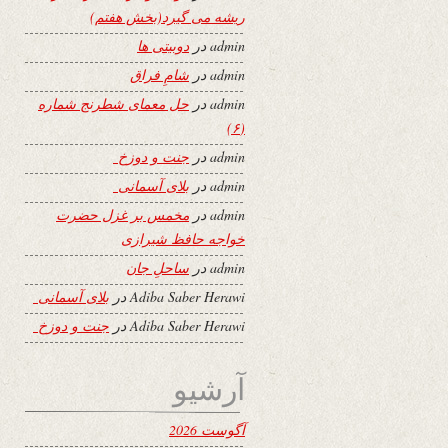
ریشه می گیرد(بخش هفتم)
admin
در
دوبیتی ها
admin
در
شامِ فراق
admin
در
حل معمای شطرنج شماره
(۶)
admin
در
جنت و دوزخ
admin
در
بلای آسمانی
admin
در
مخمس بر غزل حضرت
خواجه حافظ شیرازی
admin
در
ساحلِ جان
Adiba Saber Herawi
در
بلای آسمانی
Adiba Saber Herawi
در
جنت و دوزخ
آرشیو
آگوست 2026