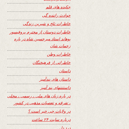
چکیده های قلم
حوادث راننده گی
خاطرات تلخ و شیرین زندگی
خاطرات دوستان از محترم پروفیسور
پوهاند استاد میرحسین شاه در باره
زحمات شان
خاطرات وطن
خاطراتی از فرهیختگان
داستان
داستان های پندآمیز
داستنتنهای پند آمیز
در باره زبان های ملی ، رسمی ، محلی
، تفرقه و تعصبات مذهبی در کشور
در ولایات چی خبر است ؟
درباره سایت ۲۴ ساعت
درد دل