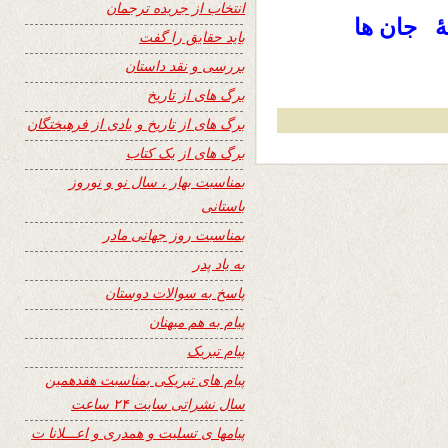
انتخاب از جریده ترجمان
ٔ جان‌ ها
باید حقایق را گفت
بررسی و نقد داستان
برگ های از تاریخ
برگ های از تاریخ و یادی از فرهیختگان
برگ های از یک کتاب
بمناسبت بهار ، سال نو و نوروز
باستانی
بمناسبت روز جهانی مادر
به یاد پدر
پاسخ به سوالات دوستان
پیام به هم میهنان
پیام تبریک
پیام های تبریکی بمناسبت هفدهمین
سال نشراتی سایت ۲۴ ساعت
پیامها ی تسلیت و همدری و اعـــلانا ت