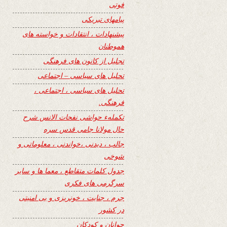
فوتی
پیامهای تبریکی
پیشنهادات ، انتقادات و خواسته های
هموطنان
تجلیل از کانون های فرهنگی
تحلیل های سیاسی – اجتماعی
تحلیل های سیاسی ، اجتماعی ،
فرهنگی.
تکملهء حواشی نفحات الانس شرح
حال مولانا جامی قدس سره
جالب ، دیدنی ،خواندنی ، معلوماتی و
شوخی
جدول کلمات متقاطع ، معما ها و سایر
سرگرمی های فکری
جرم ، جنایت ، خونریزی و بی امنیتی
در کشور
جوانان و کودکان