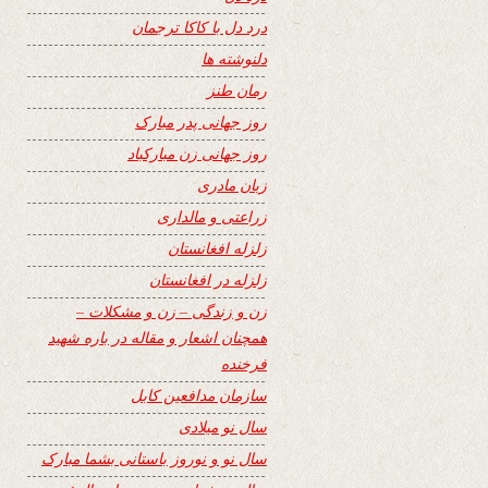
درد دل با کاکا ترجمان
دلنوشته ها
رمان طنز
روز جهانی پدر مبارک
روز جهانی زن مبارکباد
زبان مادری
زراعتی و مالداری
زلزله افغانستان
زلزله در افغانستان
زن و زندگی – زن و مشکلات –
همچنان اشعار و مقاله در باره شهید
فرخنده
سازمان مدافعین کابل
سال نو میلادی
سال نو و نوروز باستانی بشما مبارک