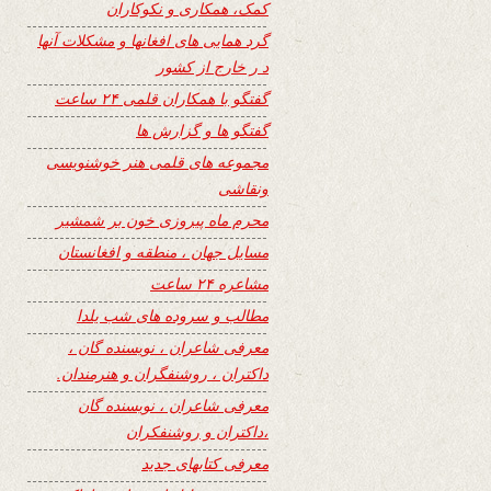
کمک، همکاری و نکوکاران
گرد همایی های افغانها و مشکلات آنها
د ر خارج از کشور
گفتگو با همکاران قلمی ۲۴ ساعت
گفتگو ها و گزارش ها
مجموعه های قلمی هنر خوشنویسی
ونقاشی
محرم ماه پیروزی خون بر شمشیر
مسایل جهان ، منطقه و افغانستان
مشاعره ۲۴ ساعت
مطالب و سروده های شب یلدا
معرفی شاعران ، نویسنده گان ،
داکتران ، روشنفگران و هنرمندان.
معرفی شاعران ، نویسنده گان
،داکتران و روشنفکران
معرفی کتابهای جدید