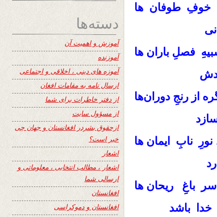
ِ خوفِ طوفان‌ ها
دسته‌ها
نی
آموزش و اهمیت آن
یهِ فصلِ باران‌ ها
آموزنده
آموزه های دینی ، اخلاقی و اجتماعی
یدش
ارسال نامه به مقامات افغان
 از رنجِ دوران‌ها
از دفتر خاطرات برای شما
از مسؤول سایت
ازد
ازحقوق بشردر افغانستان و جهان چی
خبر است؟
ورِ نابِ ایمان‌ ها
اشعار
رد
اشعار ، مطالب انتخابی ، معلوماتی و
ارسالی شما
ر باغِ ریحان‌ ها
افغانستان
خدا باشد
افغانستان و دموکراسی