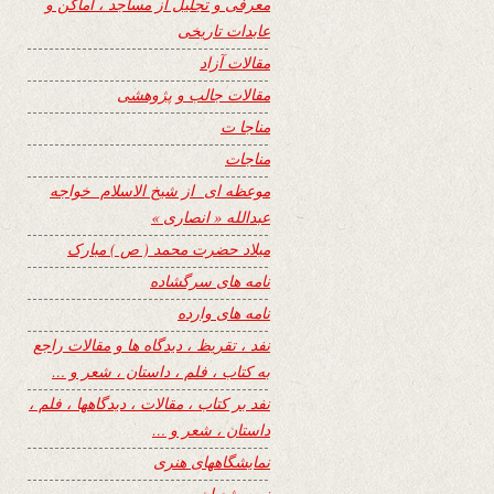
معرفی و تجلیل از مساجد ، اماکن و
عابدات تاریخی
مقالات آزاد
مقالات جالب و پژوهشی
مناجا ت
مناجات
موعظه ای از شیخ الاسلام خواجه
عبدالله « انصاری »
میلاد حضرت محمد ( ص ) مبارک
نامه های سرگشاده
نامه های وارده
نفد ، تقریظ ، دیدگاه ها و مقالات راجع
به کتاب ، فلم ، داستان ، شعر و …
نفد بر کتاب ، مقالات ، دیدگاهها ، فلم ،
داستان ، شعر و …
نمایشگاههای هنری
نیمه شعبان