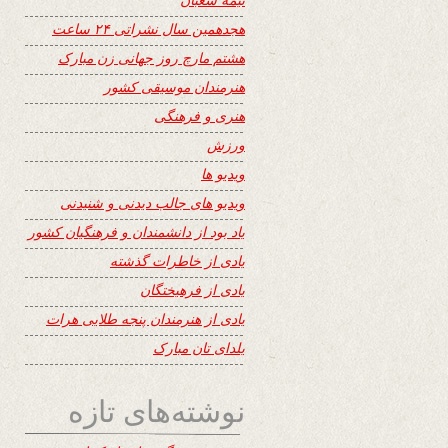
هجدهمین سال نشراتی ۲۴ ساعت
هشتم مارچ روز جهانی زن مبارک
هنرمندان موسیقی کشور
هنری و فرهنگی
ورزش
ویدیو ها
ویدیو های جالب دیدنی و شنیدنی
یاد بود از دانشمندان و فرهنگیان کشور
یادی از خاطرات گذشته
یادی از فرهیختگان
یادی از هنرمندان پنجه طلایی هرات
یلدای تان مبارک
نوشته‌های تازه