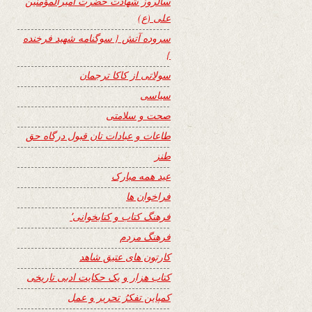
سالروز شهادت حضرت امیرالمؤمنین
علی (ع)
سروده آتش { سوگنامه شهید فرخنده
}
سولاتی از کاکا ترجمان
سیاسی
صحت و سلامتی
طاعات و عبادات تان قبول درگاه حق
طنز
عید همه مبارک
فراخوان ها
فرهنگ کتاب و کتابخوانی٬
فرهنگ مردم
کارتون های عتیق شاهد
کتاب هزار و یک حکایت ادبی تاریخی
کمپاین تفکرُ تحریر و عمل