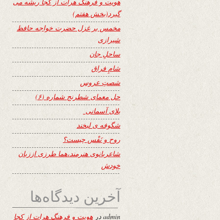
هویت و فرهنگ هرات از کجا ریشه می
گیرد(بخش هفتم)
مخمس بر غزل حضرت خواجه حافظ
شیرازی
ساحلِ جان
شامِ فراق
شصتِ عروس
حل معمای شطرنج شماره (۶)
بلای آسمانی
شگوفه ى لبخند
روح و نَفْس چیست؟
شاعربانوی هنرمند،هما طرزی اززبان
خودش
آخرین دیدگاه‌ها
admin
در
هویت و فرهنگ هرات از کجا