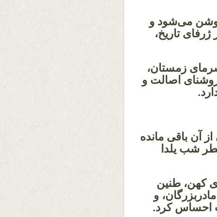
وشن می‌شود و
 ژرفای تاریخ،
سرمای زمستان،
وشنای اصالت و
ارد.
ز آن باقی مانده
عطر شب یلدا
ای کهن، طنین
مادربزرگان، و
ت احساس کرد.