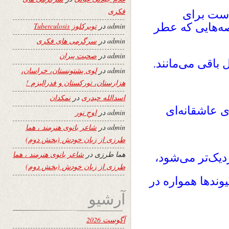
فکری
است برای
ه‌هایی که عطر
admin
در
توبرکلوز Tuberculosis
admin
در
سرگرمی های فکری
admin
در
صحبت پیران
 باقی می‌مانند.
admin
در
لوی پشتونستان، خراسان،
هزارستان، تورکستان و فدرالیزم !
اسدالله حیدری
در
نمکدان
ی عاشقانه‌ای
admin
در
اوجِ نور
admin
در
شاعر بانوی هنرمند ، هما
طرزی از زبان خودش (بخش دوم)
هما طرزی
در
شاعر بانوی هنرمند ، هما
دیک‌تر می‌شود،
طرزی از زبان خودش (بخش دوم)
یوندها همواره در
آرشیو
آگوست 2026