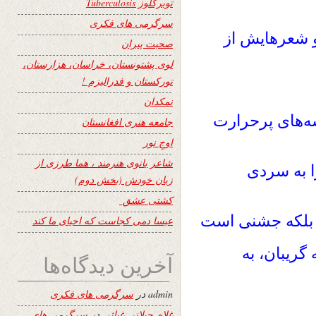
توبرکلوز Tuberculosis
سرگرمی های فکری
 شعرهایش از
صحبت پیران
لوی پشتونستان، خراسان، هزارستان،
تورکستان و فدرالیزم !
نمکدان
ه‌های پرحرارت
جامعه هنری افغانستان
اوجِ نور
شاعر بانوی هنرمند ، هما طرزی از
ا به سردی
زبان خودش (بخش دوم)
کشتی عشق
 بلکه جشنی است
عیسا دمی کجاست که احیای ما کند
ریبان، به
آخرین دیدگاه‌ها
admin
در
سرگرمی های فکری
غلام جیلانی غیاثی
در
سرگرمی های