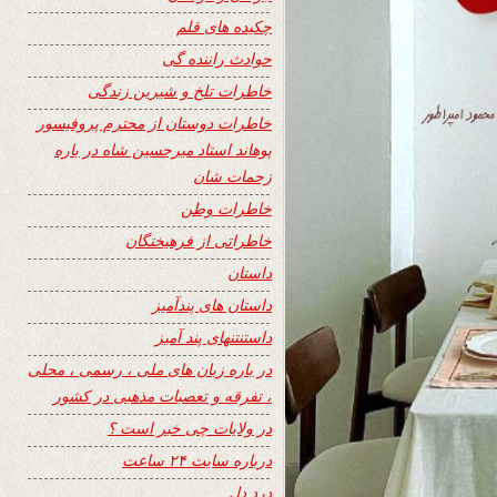
چکیده های قلم
حوادث راننده گی
خاطرات تلخ و شیرین زندگی
خاطرات دوستان از محترم پروفیسور
پوهاند استاد میرحسین شاه در باره
زحمات شان
خاطرات وطن
خاطراتی از فرهیختگان
داستان
داستان های پندآمیز
داستنتنهای پند آمیز
در باره زبان های ملی ، رسمی ، محلی
، تفرقه و تعصبات مذهبی در کشور
در ولایات چی خبر است ؟
درباره سایت ۲۴ ساعت
درد دل