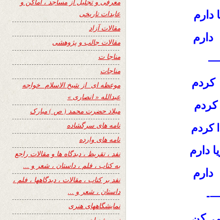
معرفی و تجلیل از مساجد ، اماکن و
 دارم
عابدات تاریخی
مقالات آزاد
 دارم
مقالات جالب و پژوهشی
مناجا ت
—
مناجات
 کردم
موعظه ای از شیخ الاسلام خواجه
عبدالله « انصاری »
 کردم
میلاد حضرت محمد ( ص ) مبارک
نامه های سرگشاده
 کردم
نامه های وارده
ا دارم
نفد ، تقریظ ، دیدگاه ها و مقالات راجع
به کتاب ، فلم ، داستان ، شعر و …
دارم
نفد بر کتاب ، مقالات ، دیدگاهها ، فلم ،
داستان ، شعر و …
—
نمایشگاههای هنری
کن
یی
نیمه شعبان