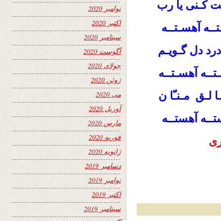
ت کـنی یا رب
نوامبر 2020
اکتبر 2020
تــه آهسـتــه
سپتامبر 2020
درد دل گـویـم
آگوست 2020
جولای 2020
تــه آهسـتــه
ژوئن 2020
ا لـق مـنـّا ن
می 2020
آوریل 2020
تــه آهستــه
مارس 2020
فوریه 2020
ری
ژانویه 2020
دسامبر 2019
نوامبر 2019
اکتبر 2019
سپتامبر 2019