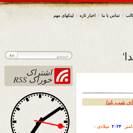
الب
تماس با ما
اخبار تازه
لینکهای مهم
ا'
اشتراک
خوراک RSS
ی شب یلدا
امبر
۲۰۲۴
میلادی –