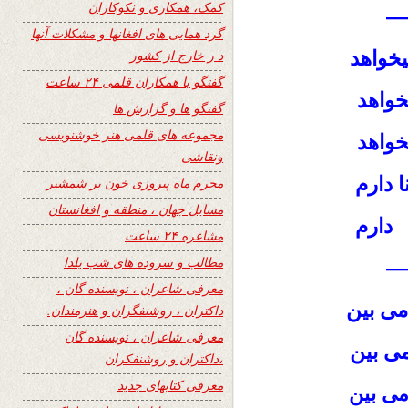
کمک، همکاری و نکوکاران
—
گرد همایی های افغانها و مشکلات آنها
یخواهد
د ر خارج از کشور
گفتگو با همکاران قلمی ۲۴ ساعت
خواهد
گفتگو ها و گزارش ها
مجموعه های قلمی هنر خوشنویسی
خواهد
ونقاشی
ا دارم
محرم ماه پیروزی خون بر شمشیر
مسایل جهان ، منطقه و افغانستان
دارم
مشاعره ۲۴ ساعت
مطالب و سروده های شب یلدا
—
معرفی شاعران ، نویسنده گان ،
ی بین
داکتران ، روشنفگران و هنرمندان.
معرفی شاعران ، نویسنده گان
ی بین
،داکتران و روشنفکران
معرفی کتابهای جدید
می بین