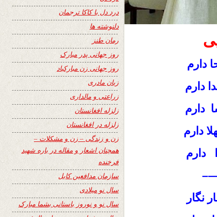
درد دل با کاکا ترجمان
دلنوشته ها
ی
رمان طنز
روز جهانی پدر مبارک
ا دارم
روز جهانی زن مبارکباد
زبان مادری
ا دارم
زراعتی و مالداری
ا دارم
زلزله افغانستان
زلزله در افغانستان
ا دارم
زن و زندگی – زن و مشکلات –
همچنان اشعار و مقاله در باره شهید
 دارم
فرخنده
—
سازمان مدافعین کابل
سال نو میلادی
ر نگار
سال نو و نوروز باستانی بشما مبارک