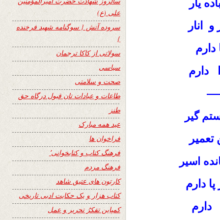
سالروز شهادت حضرت امیرالمؤمنین
ده یار
علی (ع)
و انار
سروده آتش { سوگنامه شهید فرخنده
}
ا دارم
سولاتی از کاکا ترجمان
سیاسی
 دارم
صحت و سلامتی
—
طاعات و عبادات تان قبول درگاه حق
طنز
تم گیر
عید همه مبارک
 تعمیر
فراخوان ها
فرهنگ کتاب و کتابخوانی٬
نده اسیر
فرهنگ مردم
کارتون های عتیق شاهد
ا دارم
کتاب هزار و یک حکایت ادبی تاریخی
 دارم
کمپاین تفکرُ تحریر و عمل