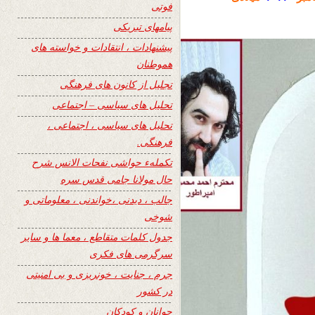
فوتی
پیامهای تبریکی
پیشنهادات ، انتقادات و خواسته های
هموطنان
تجلیل از کانون های فرهنگی
تحلیل های سیاسی – اجتماعی
تحلیل های سیاسی ، اجتماعی ،
فرهنگی.
تکملهء حواشی نفحات الانس شرح
حال مولانا جامی قدس سره
جالب ، دیدنی ،خواندنی ، معلوماتی و
شوخی
جدول کلمات متقاطع ، معما ها و سایر
سرگرمی های فکری
جرم ، جنایت ، خونریزی و بی امنیتی
در کشور
جوانان و کودکان