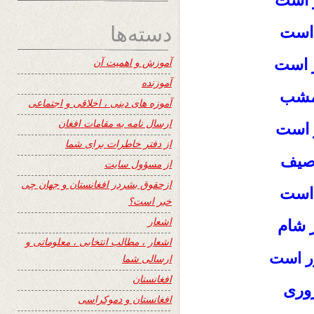
 است
دسته‌ها
 است
ر است
آموزش و اهمیت آن
آموزنده
امشب
آموزه های دینی ، اخلاقی و اجتماعی
ارسال نامه به مقامات افغان
ر است
از دفتر خاطرات برای شما
وصیف
از مسؤول سایت
ازحقوق بشردر افغانستان و جهان چی
ر است
خبر است؟
اشعار
 شام
اشعار ، مطالب انتخابی ، معلوماتی و
ر است
ارسالی شما
افغانستان
روری
افغانستان و دموکراسی