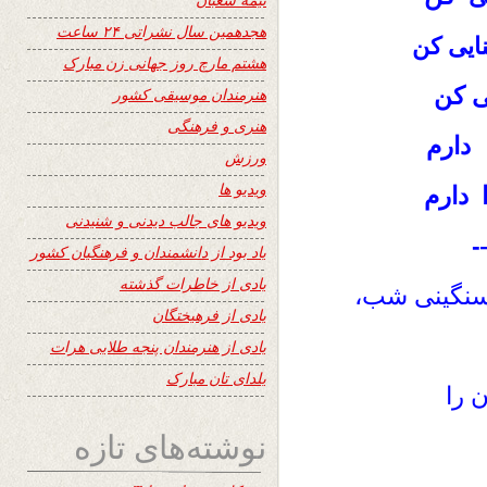
هجدهمین سال نشراتی ۲۴ ساعت
ایی کن
هشتم مارچ روز جهانی زن مبارک
یی کن
هنرمندان موسیقی کشور
هنری و فرهنگی
 دارم
ورزش
ویدیو ها
دارم
ویدیو های جالب دیدنی و شنیدنی
یاد بود از دانشمندان و فرهنگیان کشور
یادی از خاطرات گذشته
 سنگینی شب،
یادی از فرهیختگان
یادی از هنرمندان پنجه طلایی هرات
یلدای تان مبارک
 را
نوشته‌های تازه