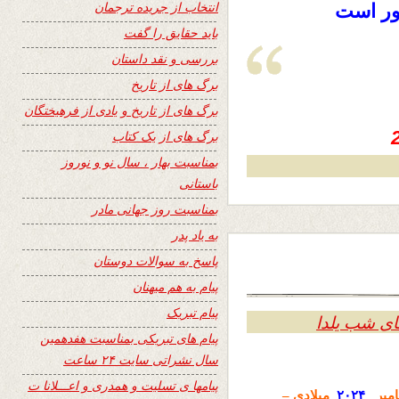
انتخاب از جریده ترجمان
ور است
باید حقایق را گفت
بررسی و نقد داستان
برگ های از تاریخ
برگ های از تاریخ و یادی از فرهیختگان
برگ های از یک کتاب
بمناسبت بهار ، سال نو و نوروز
باستانی
بمناسبت روز جهانی مادر
به یاد پدر
پاسخ به سوالات دوستان
پیام به هم میهنان
پیام تبریک
ی شب یلدا
پیام های تبریکی بمناسبت هفدهمین
سال نشراتی سایت ۲۴ ساعت
پیامها ی تسلیت و همدری و اعـــلانا ت
امبر
۲۰۲۴
میلادی –