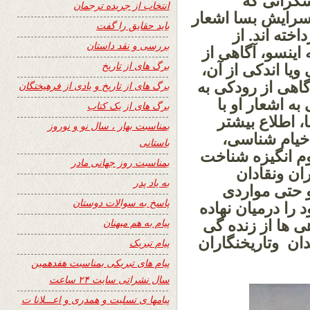
شگرانی که
انتخاب از جریده ترجمان
 سرایش بسا اشعار
باید حقایق را گفت
اخته اند. از
بررسی و نقد داستان
ینسو، آگاهی از
برگ های از تاریخ
یا اندکی از آن،
اهی از رودکی به
برگ های از تاریخ و یادی از فرهیختگان
 اشعار او با
برگ های از یک کتاب
، اطلاع بیشتر
بمناسبت بهار ، سال نو و نوروز
 خیام شناسی،
باستانی
م انگیزه شناخت
بمناسبت روز جهانی مادر
ران ونقادان
به یاد پدر
و حتی مواردی
پاسخ به سوالات دوستان
د را درمیان نهاده
پیام به هم میهنان
هی ها از زنده گی
ان وتاریخنگاران
پیام تبریک
پیام های تبریکی بمناسبت هفدهمین
سال نشراتی سایت ۲۴ ساعت
پیامها ی تسلیت و همدری و اعـــلانا ت