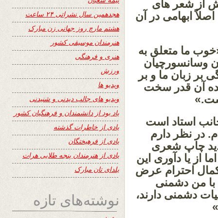
ش از شعر های
هجدهمین سال نشراتی ۲۴ ساعت
صلاً ابهامی در آن
هشتم مارچ روز جهانی زن مبارک
هنرمندان موسیقی کشور
«خوب ما متعلق به
هنری و فرهنگی
ان وسانسورچیان
ورزش
ی بر زبان ما و بر
ویدیو ها
عقده آن قدر سخت
ست.»
ویدیو های جالب دیدنی و شنیدنی
یاد بود از دانشمندان و فرهنگیان کشور
جانب استاد است
یادی از خاطرات گذشته
 در نظر دارم
یادی از فرهیختگان
جدید چاپ شعری
یادی از هنرمندان پنجه طلایی هرات
ا از یا دآوری این
کمال احترام عرض
یلدای تان مبارک
 با من دشمنی
بیات دشمنی دارند،
نوشته‌های تازه
»