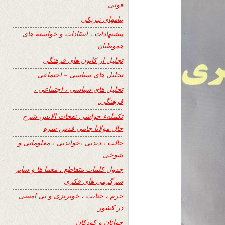
فوتی
پیامهای تبریکی
پیشنهادات ، انتقادات و خواسته های
هموطنان
تجلیل از کانون های فرهنگی
تحلیل های سیاسی – اجتماعی
تحلیل های سیاسی ، اجتماعی ،
فرهنگی.
تکملهء حواشی نفحات الانس شرح
حال مولانا جامی قدس سره
جالب ، دیدنی ،خواندنی ، معلوماتی و
شوخی
جدول کلمات متقاطع ، معما ها و سایر
سرگرمی های فکری
جرم ، جنایت ، خونریزی و بی امنیتی
در کشور
جوانان و کودکان