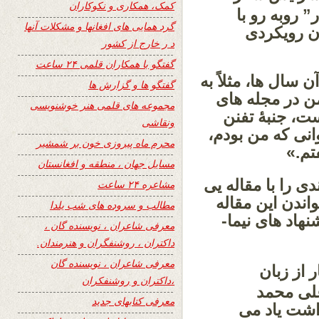
کمک، همکاری و نکوکاران
” روبه رو با
گرد همایی های افغانها و مشکلات آنها
ن رویکردی
د ر خارج از کشور
گفتگو با همکاران قلمی ۲۴ ساعت
سال ها، مثلاً به
گفتگو ها و گزارش ها
، از من در مجله های
مجموعه های قلمی هنر خوشنویسی
ت، جنبۀ تفنن
ونقاشی
انی که من بودم،
محرم ماه پیروزی خون بر شمشیر
تم.»
مسایل جهان ، منطقه و افغانستان
ی را با مقاله یی
مشاعره ۲۴ ساعت
ندن این مقاله
مطالب و سروده های شب یلدا
هاد های نیما-
معرفی شاعران ، نویسنده گان ،
داکتران ، روشنفگران و هنرمندان.
معرفی شاعران ، نویسنده گان
 از زبان
،داکتران و روشنفکران
علی محمد
معرفی کتابهای جدید
اشت یاد می