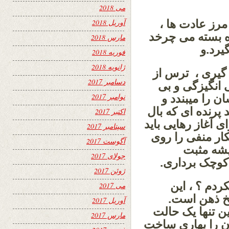
می 2018
رز عادت ها ،
آوریل 2018
ره بسته می چرخد
مارس 2018
یرد.و
فوریه 2018
ژانویه 2018
 گیری ، ترس از
دسامبر 2017
 انگیزگی و بی
نوامبر 2017
ن را میبندد و
د پرنده ای که بال
اکتبر 2017
 آغاز رهایی باید
سپتامبر 2017
ار منفی را روی
آگوست 2017
یشه مثبت
جولای 2017
کوچک برداری.
ژوئن 2017
ردم ؟ ، این
می 2017
خ ذهن است.
آوریل 2017
 تنها یک حالت
مارس 2017
آن را بهاری ساخت