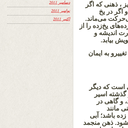
دسامبر 2011
 ، ذهنی که اگر
 اگر در یخ
نوامبر 2011
‌حرکت می‌ماند.
اکتبر 2011
‌های یخ‌زده را از
درت اندیشه و
یش بیابد.
ییرو به ایمان
است که دیگر
 گذشته اسیر
، و گاهی در
ی مانند
ده باشد؛ آبی
‌شود. ذهن منجمد