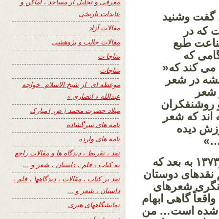
معرفی و تجلیل از مساجد ، اماکن و
عابدات تاریخی
 گفت وشنید
مقالات آزاد
ت که در
ناعت طبع
مقالات جالب و پژوهشی
گامی که
مناجا ت
می کند که«
مناجات
شه در شعر
موعظه ای از شیخ الاسلام خواجه
 شعر
عبدالله « انصاری »
 روشنفکران
میلاد حضرت محمد ( ص ) مبارک
 اند که شعر
نامه های سرگشاده
زش دیده
نامه های وارده
…»
نفد ، تقریظ ، دیدگاه ها و مقالات راجع
استاد یادآور می شود که« از سال ۱۳۷۲ و۱۳۷۳ به بعد که
به کتاب ، فلم ، داستان ، شعر و …
م نقدهای دوستان
نفد بر کتاب ، مقالات ، دیدگاهها ، فلم ،
ازنگری شعرهای
داستان ، شعر و …
قعاً گاهی ابهام
نمایشگاههای هنری
هم شده است… من
نیمه شعبان