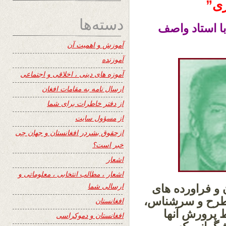
ری”
دسته‌ها
ا استاد واصف
آموزش و اهمیت آن
آموزنده
آموزه های دینی ، اخلاقی و اجتماعی
ارسال نامه به مقامات افغان
از دفتر خاطرات برای شما
از مسؤول سایت
ازحقوق بشردر افغانستان و جهان چی
خبر است؟
اشعار
اشعار ، مطالب انتخابی ، معلوماتی و
ارسالی شما
 و فراورده های
مطرح و سرشناس،
افغانستان
 پرورش آنها
افغانستان و دموکراسی