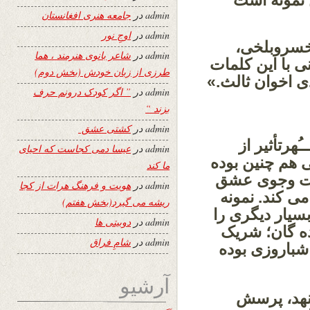
admin
در
جامعه هنری افغانستان
admin
در
اوجِ نور
 خسروبلخی،
admin
در
شاعر بانوی هنرمند ، هما
 با این کلمات
طرزی از زبان خودش (بخش دوم)
دی اخوان ثالث.»
admin
در
” اگر کودک درونم حرف
بزند “
admin
در
کشتی عشق
هرتأثیر از
admin
در
عیسا دمی کجاست که احیای
ی هم چنین بوده
ما کند
ست وجوی عشق
admin
در
هویت و فرهنگ هرات از کجا
ی کند. نمونه
ریشه می گیرد(بخش هفتم)
سیار دیگری را
admin
در
دوبیتی ها
ده گان؛ شریک
admin
در
شامِ فراق
شباروزی بوده
آرشیو
 نهد، پرسش