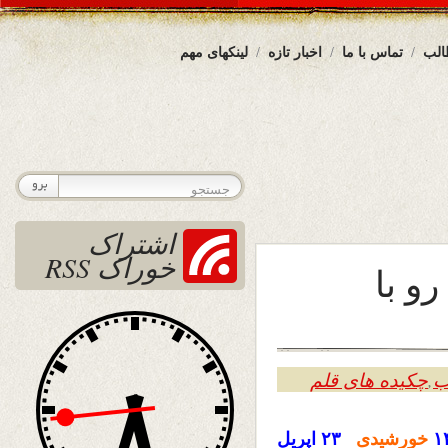
الب
تماس با ما
اخبار تازه
لینکهای مهم
اشتراک
خوراک RSS
و با
ب
,
چکیده های قلم
۱
خورشیدی
۲۳ اپریل