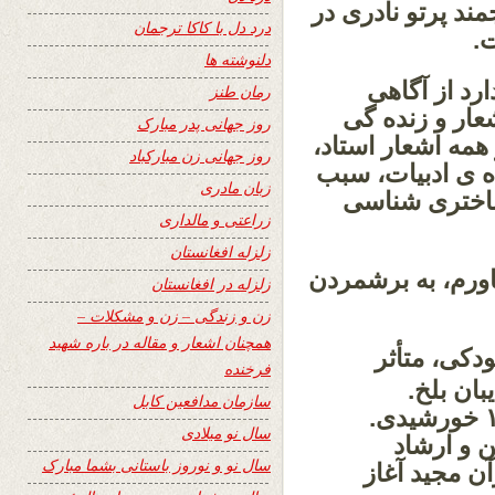
مند پرتو نادری در
درد دل با کاکا ترجمان
.
دلنوشته ها
رد از آگاهی
رمان طنز
عار و زنده گی
روز جهانی پدر مبارک
 همه اشعار استاد،
روز جهانی زن مبارکباد
ه ی ادبیات، سبب
زبان مادری
باختری شناسی
زراعتی و مالداری
زلزله افغانستان
یاورم، به برشمردن
زلزله در افغانستان
زن و زندگی – زن و مشکلات –
همچنان اشعار و مقاله در باره شهید
دکی، متأثر
فرخنده
ان بلخ.
سازمان مدافعین کابل
متولد «بیست و چهارم حوت سال ۱۳۲۱ خورشیدی.
سال نو میلادی
ن و ارشاد
سال نو و نوروز باستانی بشما مبارک
 مجید آغاز