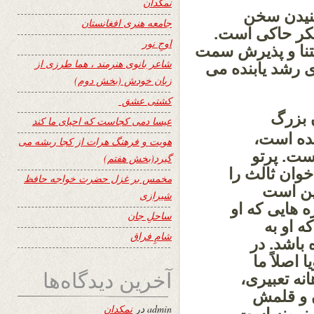
نمکدان
شنیدن سخن
جامعه هنری افغانستان
فکر حاکی است.
اوجِ نور
عتنا و پذیرش سمت
شاعر بانوی هنرمند ، هما طرزی از
 رشد یابنده می
زبان خودش (بخش دوم)
کشتی عشق
 بزرگ
عیسا دمی کجاست که احیای ما کند
شده است،
هویت و فرهنگ هرات از کجا ریشه می
ست. پرتو
گیرد(بخش هفتم)
خوان ثالث را
مخمس بر غزل حضرت خواجه حافظ
این است
شیرازی
ه هایی که او
ساحلِ جان
ه او به
شامِ فراق
باشد. در
اصلاً ما
آخرین دیدگاه‌ها
نه تعبیری،
ن و قلمش
admin
در
نمکدان
 نمونه است