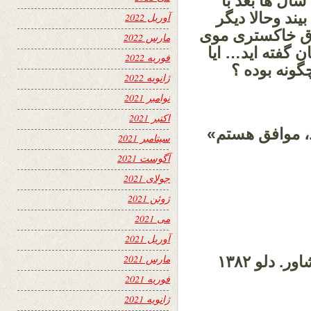
ال ها بعد با
یند وحالا دیگر
آوریل 2022
ق خاکستری موی
مارس 2022
ن گفته اید… ایا
فوریه 2022
ونه بوده ؟
ژانویه 2022
نوامبر 2021
اکتبر 2021
د، موافق هستم»
سپتامبر 2021
آگوست 2021
جولای 2021
ژوئن 2021
می 2021
آوریل 2021
مارس 2021
* پرتو نادری. روبه رو با واصف باختری. پشاور. دلو ۱۳۸۲
فوریه 2021
ژانویه 2021