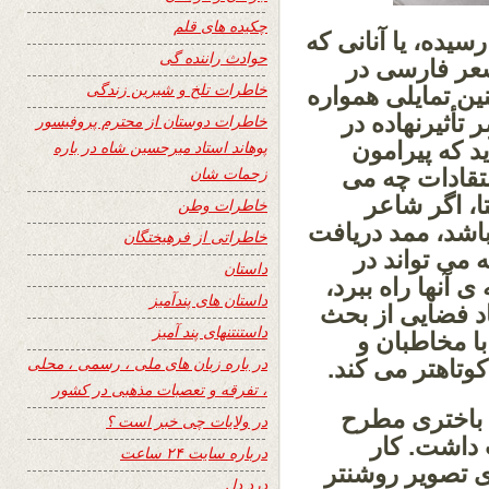
چکیده های قلم
یده، یا آنانی که
حوادث راننده گی
 شعر فارسی در
خاطرات تلخ و شیرین زندگی
نین تمایلی همواره
أثیرنهاده در
خاطرات دوستان از محترم پروفیسور
 که پیرامون
پوهاند استاد میرحسین شاه در باره
زحمات شان
تقادات چه می
تا، اگر شاعر
خاطرات وطن
باشد، ممد دریافت
خاطراتی از فرهیختگان
ه می تواند در
داستان
 آنها راه ببرد،
داستان های پندآمیز
د فضایی از بحث
داستنتنهای پند آمیز
با مخاطبان و
در باره زبان های ملی ، رسمی ، محلی
وتاهتر می کند.
، تفرقه و تعصبات مذهبی در کشور
ف باختری مطرح
در ولایات چی خبر است ؟
 داشت. کار
درباره سایت ۲۴ ساعت
 ی تصویر روشنتر
درد دل