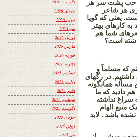
احب پشت سر هر
آگوست 2026
نری هر شاعر
جولای 2026
ت. یعنی که گویا
ژوئن 2026
به کارهای بهتر
می 2026
شعرهای شما هم
آوریل 2026
داشته است؟
مارس 2026
فوریه 2026
ژانویه 2026
که مسلماً و
دسامبر 2025
داشتیم. در رگهای
نوامبر 2025
 مسأله همانگونه
اکتبر 2025
م دادید که ما
 سراغ نداشته
سپتامبر 2025
یک منبع الهام
آگوست 2025
شده باشد . لابد
جولای 2025
ژوئن 2025
می 2025
زوده پرسشی را: