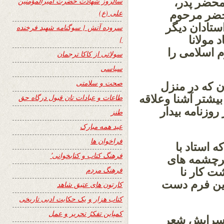
محضر پدر،
سالروز شهادت حضرت امیرالمؤمنین
علی (ع)
حضر مرحوم
ستادان دیگر
سروده آتش { سوگنامه شهید فرخنده
 مولانا
}
 اسلامی را
سولاتی از کاکا ترجمان
سیاسی
صحت و سلامتی
ن که در منزل
بیشتر آشنا وعلاقه
طاعات و عبادات تان قبول درگاه حق
روزنامه بیدار
طنز
عید همه مبارک
فراخوان ها
 استاد با
فرهنگ کتاب و کتابخوانی٬
 سرچشمه های
فرهنگ مردم
 کار نا
دین فرم دست
کارتون های عتیق شاهد
کتاب هزار و یک حکایت ادبی تاریخی
کمپاین تفکرُ تحریر و عمل
 سرایش شعر