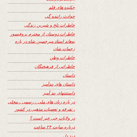
چکیده های قلم
حوادث راننده گی
خاطرات تلخ و شیرین زندگی
خاطرات دوستان از محترم پروفیسور
پوهاند استاد میرحسین شاه در باره
زحمات شان
خاطرات وطن
خاطراتی از فرهیختگان
داستان
داستان های پندآمیز
داستنتنهای پند آمیز
در باره زبان های ملی ، رسمی ، محلی
، تفرقه و تعصبات مذهبی در کشور
در ولایات چی خبر است ؟
درباره سایت ۲۴ ساعت
درد دل