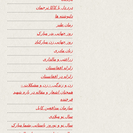
درد دل با کاکا ترجمان
دلنوشته ها
رمان طنز
روز جهانی پدر مبارک
روز جهانی زن مبارکباد
زبان مادری
زراعتی و مالداری
زلزله افغانستان
زلزله در افغانستان
زن و زندگی – زن و مشکلات –
همچنان اشعار و مقاله در باره شهید
فرخنده
سازمان مدافعین کابل
سال نو میلادی
سال نو و نوروز باستانی بشما مبارک