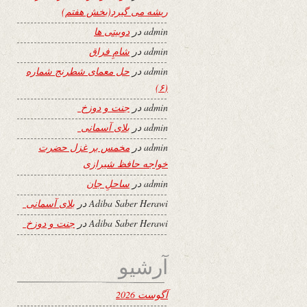
ریشه می گیرد(بخش هفتم)
admin
در
دوبیتی ها
admin
در
شامِ فراق
admin
در
حل معمای شطرنج شماره
(۶)
admin
در
جنت و دوزخ
admin
در
بلای آسمانی
admin
در
مخمس بر غزل حضرت
خواجه حافظ شیرازی
admin
در
ساحلِ جان
Adiba Saber Herawi
در
بلای آسمانی
Adiba Saber Herawi
در
جنت و دوزخ
آرشیو
آگوست 2026