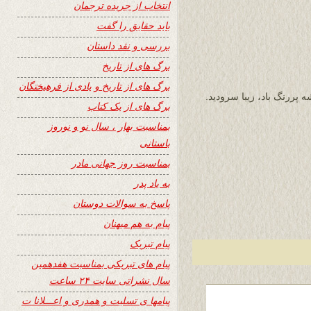
انتخاب از جریده ترجمان
باید حقایق را گفت
بررسی و نقد داستان
برگ های از تاریخ
برگ های از تاریخ و یادی از فرهیختگان
 پررنگ باد، زیبا سرودید.
برگ های از یک کتاب
بمناسبت بهار ، سال نو و نوروز
باستانی
بمناسبت روز جهانی مادر
به یاد پدر
پاسخ به سوالات دوستان
پیام به هم میهنان
پیام تبریک
پیام های تبریکی بمناسبت هفدهمین
سال نشراتی سایت ۲۴ ساعت
پیامها ی تسلیت و همدری و اعـــلانا ت