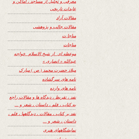
معرفی و تجلیل از مساجد ، اماکن و
عابدات تاریخی
مقالات آزاد
مقالات جالب و پژوهشی
مناجا ت
مناجات
موعظه ای از شیخ الاسلام خواجه
عبدالله « انصاری »
میلاد حضرت محمد ( ص ) مبارک
نامه های سرگشاده
نامه های وارده
نفد ، تقریظ ، دیدگاه ها و مقالات راجع
به کتاب ، فلم ، داستان ، شعر و …
نفد بر کتاب ، مقالات ، دیدگاهها ، فلم ،
داستان ، شعر و …
نمایشگاههای هنری
نیمه شعبان