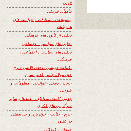
فوتی
پیامهای تبریکی
پیشنهادات ، انتقادات و خواسته های
هموطنان
تجلیل از کانون های فرهنگی
تحلیل های سیاسی – اجتماعی
تحلیل های سیاسی ، اجتماعی ،
فرهنگی.
تکملهء حواشی نفحات الانس شرح
حال مولانا جامی قدس سره
جالب ، دیدنی ،خواندنی ، معلوماتی و
شوخی
جدول کلمات متقاطع ، معما ها و سایر
سرگرمی های فکری
جرم ، جنایت ، خونریزی و بی امنیتی
در کشور
جوانان و کودکان