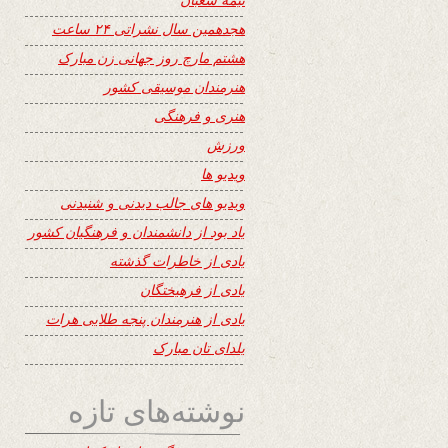
هجدهمین سال نشراتی ۲۴ ساعت
هشتم مارچ روز جهانی زن مبارک
هنرمندان موسیقی کشور
هنری و فرهنگی
ورزش
ویدیو ها
ویدیو های جالب دیدنی و شنیدنی
یاد بود از دانشمندان و فرهنگیان کشور
یادی از خاطرات گذشته
یادی از فرهیختگان
یادی از هنرمندان پنجه طلایی هرات
یلدای تان مبارک
نوشته‌های تازه