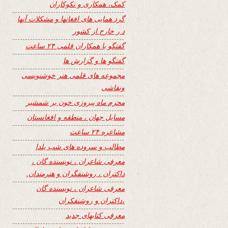
کمک، همکاری و نکوکاران
گرد همایی های افغانها و مشکلات آنها
د ر خارج از کشور
گفتگو با همکاران قلمی ۲۴ ساعت
گفتگو ها و گزارش ها
مجموعه های قلمی هنر خوشنویسی
ونقاشی
محرم ماه پیروزی خون بر شمشیر
مسایل جهان ، منطقه و افغانستان
مشاعره ۲۴ ساعت
مطالب و سروده های شب یلدا
معرفی شاعران ، نویسنده گان ،
داکتران ، روشنفگران و هنرمندان.
معرفی شاعران ، نویسنده گان
،داکتران و روشنفکران
معرفی کتابهای جدید