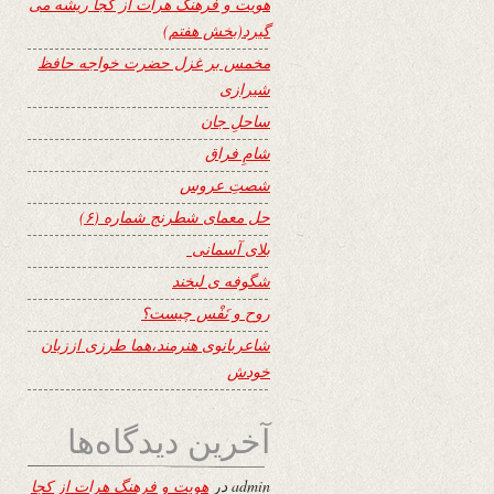
هویت و فرهنگ هرات از کجا ریشه می
گیرد(بخش هفتم)
مخمس بر غزل حضرت خواجه حافظ
شیرازی
ساحلِ جان
شامِ فراق
شصتِ عروس
حل معمای شطرنج شماره (۶)
بلای آسمانی
شگوفه ى لبخند
روح و نَفْس چیست؟
شاعربانوی هنرمند،هما طرزی اززبان
خودش
آخرین دیدگاه‌ها
admin
در
هویت و فرهنگ هرات از کجا