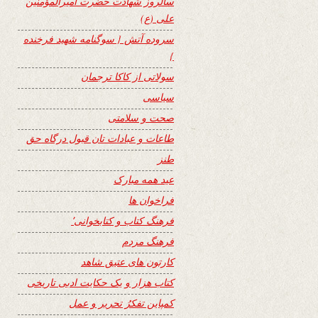
سالروز شهادت حضرت امیرالمؤمنین
علی (ع)
سروده آتش { سوگنامه شهید فرخنده
}
سولاتی از کاکا ترجمان
سیاسی
صحت و سلامتی
طاعات و عبادات تان قبول درگاه حق
طنز
عید همه مبارک
فراخوان ها
فرهنگ کتاب و کتابخوانی٬
فرهنگ مردم
کارتون های عتیق شاهد
کتاب هزار و یک حکایت ادبی تاریخی
کمپاین تفکرُ تحریر و عمل