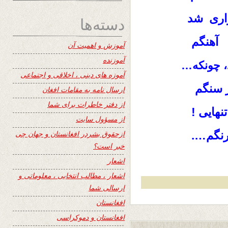
اری شد
دسته‌ها
 آهنگم
آموزش و اهمیت آن
آموزنده
 چونکه…
آموزه های دینی ، اخلاقی و اجتماعی
ز سنگم
ارسال نامه به مقامات افغان
از دفتر خاطرات برای شما
هایی !
از مسؤول سایت
رنگم….
ازحقوق بشردر افغانستان و جهان چی
خبر است؟
اشعار
اشعار ، مطالب انتخابی ، معلوماتی و
ارسالی شما
افغانستان
افغانستان و دموکراسی