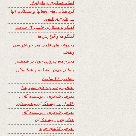
کمک، همکاری و نکوکاران
گرد همایی های افغانها و مشکلات آنها
د ر خارج از کشور
گفتگو با همکاران قلمی ۲۴ ساعت
گفتگو ها و گزارش ها
مجموعه های قلمی هنر خوشنویسی
ونقاشی
محرم ماه پیروزی خون بر شمشیر
مسایل جهان ، منطقه و افغانستان
مشاعره ۲۴ ساعت
مطالب و سروده های شب یلدا
معرفی شاعران ، نویسنده گان ،
داکتران ، روشنفگران و هنرمندان.
معرفی شاعران ، نویسنده گان
،داکتران و روشنفکران
معرفی کتابهای جدید