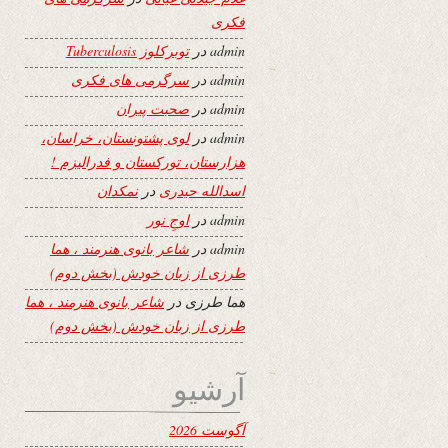
فکری
admin
در
توبرکلوز Tuberculosis
admin
در
سرگرمی های فکری
admin
در
صحبت پیران
admin
در
لوی پشتونستان، خراسان،
هزارستان، تورکستان و فدرالیزم !
اسدالله حیدری
در
نمکدان
admin
در
اوجِ نور
admin
در
شاعر بانوی هنرمند ، هما
طرزی از زبان خودش (بخش دوم)
هما طرزی
در
شاعر بانوی هنرمند ، هما
طرزی از زبان خودش (بخش دوم)
آرشیو
آگوست 2026