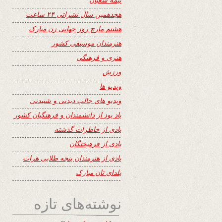
هجدهمین سال نشراتی ۲۴ ساعت
هشتم مارچ روز جهانی زن مبارک
هنرمندان موسیقی کشور
هنری و فرهنگی
ورزش
ویدیو ها
ویدیو های جالب دیدنی و شنیدنی
یاد بود از دانشمندان و فرهنگیان کشور
یادی از خاطرات گذشته
یادی از فرهیختگان
یادی از هنرمندان پنجه طلایی هرات
یلدای تان مبارک
نوشته‌های تازه