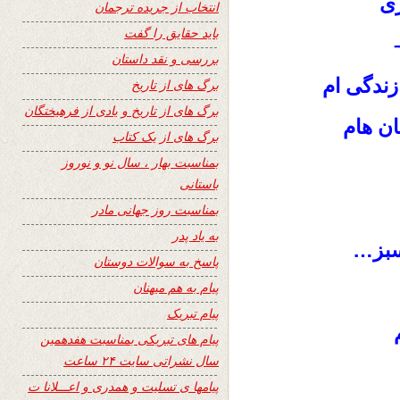
ری
انتخاب از جریده ترجمان
باید حقایق را گفت
بررسی و نقد داستان
ندگی‌ ام
برگ های از تاریخ
برگ های از تاریخ و یادی از فرهیختگان
ان هام
برگ های از یک کتاب
بمناسبت بهار ، سال نو و نوروز
باستانی
بمناسبت روز جهانی مادر
به یاد پدر
بز
…
پاسخ به سوالات دوستان
پیام به هم میهنان
پیام تبریک
پیام های تبریکی بمناسبت هفدهمین
سال نشراتی سایت ۲۴ ساعت
پیامها ی تسلیت و همدری و اعـــلانا ت