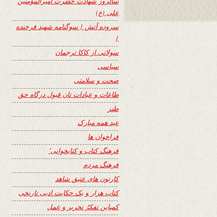
سالروز شهادت حضرت امیرالمؤمنین
علی (ع)
سروده آتش { سوگنامه شهید فرخنده
}
سولاتی از کاکا ترجمان
سیاسی
صحت و سلامتی
طاعات و عبادات تان قبول درگاه حق
طنز
عید همه مبارک
فراخوان ها
فرهنگ کتاب و کتابخوانی٬
فرهنگ مردم
کارتون های عتیق شاهد
کتاب هزار و یک حکایت ادبی تاریخی
کمپاین تفکرُ تحریر و عمل