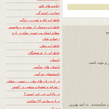
چکیده های قلم
حوادث راننده گی
خاطرات تلخ و شیرین زندگی
خاطرات دوستان از محترم پروفیسور
پوهاند استاد میرحسین شاه در باره
زحمات شان
خاطرات وطن
خاطراتی از فرهیختگان
داستان
و مؤید باشید.
داستان های پندآمیز
داستنتنهای پند آمیز
در باره زبان های ملی ، رسمی ، محلی
، تفرقه و تعصبات مذهبی در کشور
در ولایات چی خبر است ؟
درباره سایت ۲۴ ساعت
سپاسمندم . به امید بهترین
درد دل