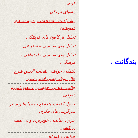
فوتی
پیامهای تبریکی
پیشنهادات ، انتقادات و خواسته های
هموطنان
تجلیل از کانون های فرهنگی
تحلیل های سیاسی – اجتماعی
تحلیل های سیاسی ، اجتماعی ،
ندگانت ،
فرهنگی.
تکملهء حواشی نفحات الانس شرح
حال مولانا جامی قدس سره
جالب ، دیدنی ،خواندنی ، معلوماتی و
شوخی
جدول کلمات متقاطع ، معما ها و سایر
سرگرمی های فکری
جرم ، جنایت ، خونریزی و بی امنیتی
در کشور
جوانان و کودکان