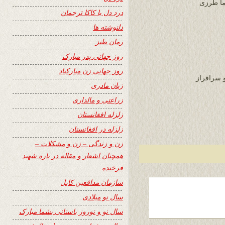
درد دل با کاکا ترجمان
دلنوشته ها
رمان طنز
روز جهانی پدر مبارک
روز جهانی زن مبارکباد
 سراقراز
زبان مادری
زراعتی و مالداری
زلزله افغانستان
زلزله در افغانستان
زن و زندگی – زن و مشکلات –
همچنان اشعار و مقاله در باره شهید
فرخنده
سازمان مدافعین کابل
سال نو میلادی
سال نو و نوروز باستانی بشما مبارک