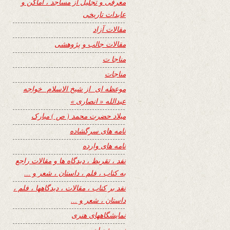
معرفی و تجلیل از مساجد ، اماکن و
عابدات تاریخی
مقالات آزاد
مقالات جالب و پژوهشی
مناجا ت
مناجات
موعظه ای از شیخ الاسلام خواجه
عبدالله « انصاری »
میلاد حضرت محمد ( ص ) مبارک
نامه های سرگشاده
نامه های وارده
نفد ، تقریظ ، دیدگاه ها و مقالات راجع
به کتاب ، فلم ، داستان ، شعر و …
نفد بر کتاب ، مقالات ، دیدگاهها ، فلم ،
داستان ، شعر و …
نمایشگاههای هنری
نیمه شعبان