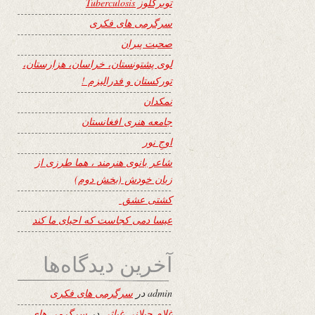
توبرکلوز Tuberculosis
سرگرمی های فکری
صحبت پیران
لوی پشتونستان، خراسان، هزارستان،
تورکستان و فدرالیزم !
نمکدان
جامعه هنری افغانستان
اوجِ نور
شاعر بانوی هنرمند ، هما طرزی از
زبان خودش (بخش دوم)
کشتی عشق
عیسا دمی کجاست که احیای ما کند
آخرین دیدگاه‌ها
admin
در
سرگرمی های فکری
غلام جیلانی غیاثی
در
سرگرمی های